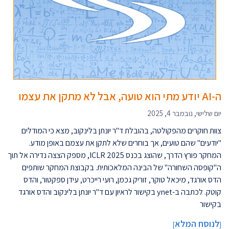
ה-AI יודע מתי הוא טועה, אבל לא מתקן את עצמו
יום שלישי, נובמבר 4, 2025
צוות חוקרים מהפקולטה, בהובלת ד"ר יונתן בלינקוב, מצא כי המודלים
"יודעים" שהם טועים, אך בוחרים שלא לתקן את עצמם באופן מודע.
המחקר פורץ הדרך, שהוצג בכנס ICLR 2025, מספק הצצה נדירה אל תוך
ה"קופסה השחורה" של הבינה המלאכותית. בקבוצת המחקר שותפים
הדס אורגד, מיכאל טוקר, זוריק גכמן, רועי רייכרט, עידן ספקטור, והדס
קוטק. לכתבה ב-ynet בקישור לראיון עם ד"ר יונתן בלינקוב והדס אורגד
בקישור
לנוסח המלא
]
[