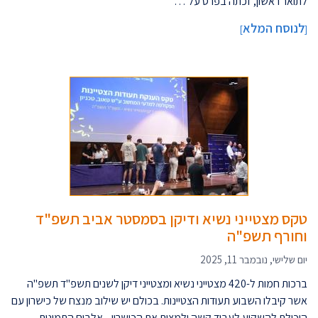
לתואר ראשון, זכתה בפרס על …
לנוסח המלא
]
[
טקס מצטייני נשיא ודיקן בסמסטר אביב תשפ"ד
וחורף תשפ"ה
יום שלישי, נובמבר 11, 2025
ברכות חמות ל-420 מצטייני נשיא ומצטייני דיקן לשנים תשפ"ד תשפ"ה
אשר קיבלו השבוע תעודות הצטיינות. בכולם יש שילוב מנצח של כישרון עם
היכולת להשקיע לעבוד קשה ולמצות את הכישרון. אלבום התמונות