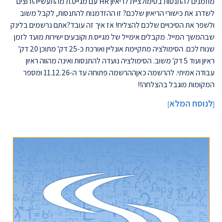
מוזמנים להתנסות בסימולציית לריאיון HR עם מגייס.ת מהתעשייה!רוצים
לשדרג את כישורי הריאיון שלכם? זו ההזדמנות להתנסות, לקבל משוב
ולשפר את הסיכויים שלכם להצליח! אז איך זה עובד?אתם נרשמים בלינק
שבהמשך המייל. מקבלים אימייל של מגייס.ת וקובעים ישירות מועד לזמן
שנוח לכם. הסימולציה מתקיימת אונליין ואורכת כ-25 דק' מתוכן 20 דק'
ראיון ועוד 5 דק' משוב. הסימולציה נועדה להתנסות ואינה מהווה ראיון
עבודה אמיתי. להרשמה כאןההרשמה פתוחה עד ה-11.12.26 ומספר
המקומות מוגבל בהצלחה!!
לנוסח המלא
]
[