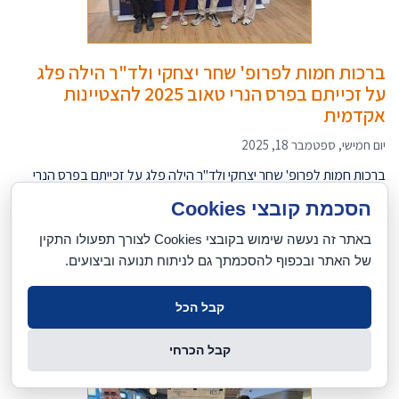
ברכות חמות לפרופ' שחר יצחקי ולד"ר הילה פלג
על זכייתם בפרס הנרי טאוב 2025 להצטיינות
אקדמית
יום חמישי, ספטמבר 18, 2025
ברכות חמות לפרופ' שחר יצחקי ולד"ר הילה פלג על זכייתם בפרס הנרי
טאוב 2025 להצטיינות אקדמית - The Henry Taub Prize for
הסכמת קובצי Cookies
Academic Excellence. פרס הנרי טאוב להצטיינות אקדמית מוענק
לחברי סגל בפקולטה למדעי המחשב על הצטיינות יוצאת דופן במחקר. כל
באתר זה נעשה שימוש בקובצי Cookies לצורך תפעולו התקין
הכבוד והמשך מחקר מצוין!
של האתר ובכפוף להסכמתך גם לניתוח תנועה וביצועים.
לנוסח המלא
]
[
קבל הכל
קבל הכרחי