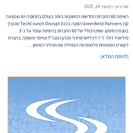
יום רביעי, דצמבר 24, 2025
רשימת 60 החברות החדשות החשובות ביותר בעולם בתחום ה-AI שמציגה
קרן Greenfield Partners הוצגה בכנס TechCrunch Disrupt שנערך
בסן פרנסיסקו. שוויין הכולל של 60 החברות ברשימה עומד על כ-3
מיליארד דולר. ד״ר דין לייטרסדורף מכהן כמנכ"ל ומייסד משותף, בחברת
דקארט המפתחת פלטפורמה המוזילה את תהליכי האימון …
לנוסח המלא
]
[