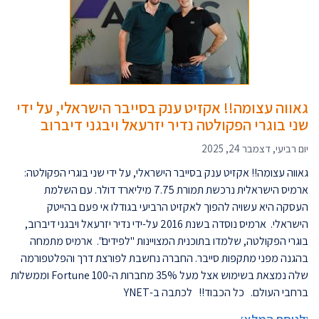
גאווה עצומה!! אקזיט ענק בסייבר הישראלי, על ידי
שני בוגרי הפקולטה נדיר יזרעאל ויבגני דיברוב
יום רביעי, דצמבר 24, 2025
גאווה עצומה!! אקזיט ענק בסייבר הישראלי, על ידי שני בוגרי הפקולטה:
ארמיס הישראלית נרכשת תמורת 7.75 מיליארד דולר. עם השלמת
העסקה היא עשויה להפוך לאקזיט הרביעי בגודלו אי פעם בהייטק
הישראלי. ארמיס נוסדה בשנת 2016 על-ידי נדיר יזרעאל ויבגני דיברוב,
בוגרי הפקולטה, שלמדו בתוכנית המצויינות "לפידים". ארמיס מתמחה
בהגנה מפני מתקפות סייבר. החברה נחשבת לפורצת דרך והפלטפורמה
שלה נמצאת בשימוש אצל מעל 35% מחברות ה-Fortune 100 וממשלות
ברחבי העולם. כל הכבוד!! לכתבה ב-YNET