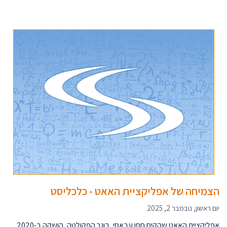
הצמיחה של אפליקציית האאט - כלכליסט
יום ראשון, נובמבר 2, 2025
אפליקציית האאט שהקים חסן עבאסי, בוגר הפקולטה, הושקה ב-2020