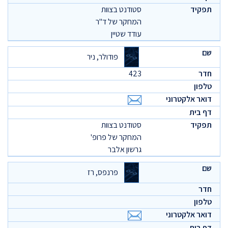
סטודנט בצוות
המחקר של ד"ר
עודד שטיין
פודולר, ניר
423
סטודנט בצוות
המחקר של פרופ'
גרשון אלבר
פרנפס, רז