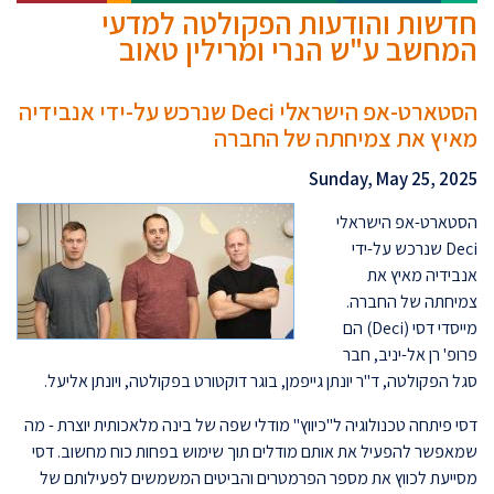
חדשות והודעות הפקולטה למדעי
המחשב ע"ש הנרי ומרילין טאוב
הסטארט-אפ הישראלי Deci שנרכש על-ידי אנבידיה
מאיץ את צמיחתה של החברה
Sunday, May 25, 2025
הסטארט-אפ הישראלי
Deci שנרכש על-ידי
אנבידיה מאיץ את
צמיחתה של החברה.
מייסדי דסי (Deci) הם
פרופ' רן אל-יניב, חבר
סגל הפקולטה, ד"ר יונתן גייפמן, בוגר דוקטורט בפקולטה, ויונתן אליעל.
דסי פיתחה טכנולוגיה ל"כיווץ" מודלי שפה של בינה מלאכותית יוצרת - מה
שמאפשר להפעיל את אותם מודלים תוך שימוש בפחות כוח מחשוב. דסי
מסייעת לכווץ את מספר הפרמטרים והביטים המשמשים לפעילותם של