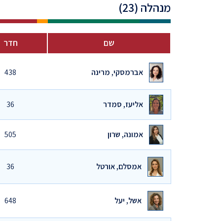
מנהלה (23)
שם
חדר
אברמסקי, מרינה
438
אליעז, סמדר
36
אמונה, שרון
505
אמסלם, אורטל
36
אשל, יעל
648