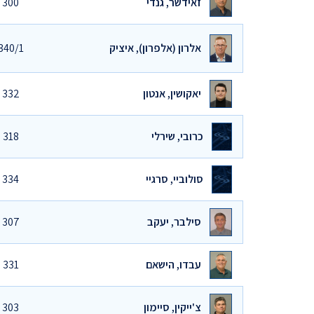
זאידשר, גנדי
300
אלרון (אלפרון), איציק
340/1
יאקושין, אנטון
332
כרובי, שירלי
318
סולוביי, סרגיי
334
סילבר, יעקב
307
עבדו, הישאם
331
צ'ייקין, סיימון
303