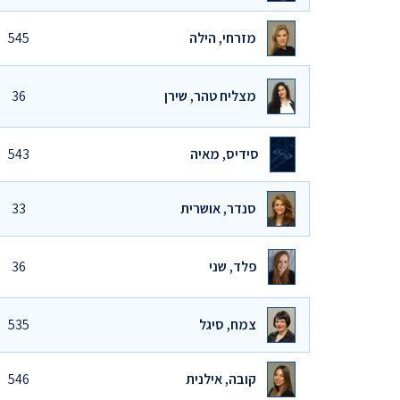
מזרחי, הילה
545
מצליח טהר, שירן
36
סידיס, מאיה
543
סנדר, אושרית
33
פלד, שני
36
צמח, סיגל
535
קובה, אילנית
546