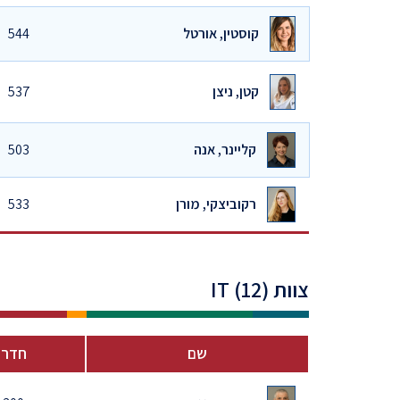
קוסטין, אורטל
544
קטן, ניצן
537
קליינר, אנה
503
רקוביצקי, מורן
533
צוות IT (12)
שם
חדר