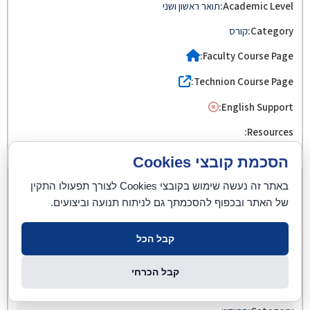
תואר ראשון ושני
קורס
הסכמת קובצי Cookies
02360333
באתר זה נעשה שימוש בקובצי Cookies לצורך תפעולו התקין
של האתר ובכפוף להסכמתך גם לניתוח תנועה וביצועים.
פרויקט באינטרנט של הדברים
3
קבל הכל
קבל הכרחי
תואר ראשון ושני