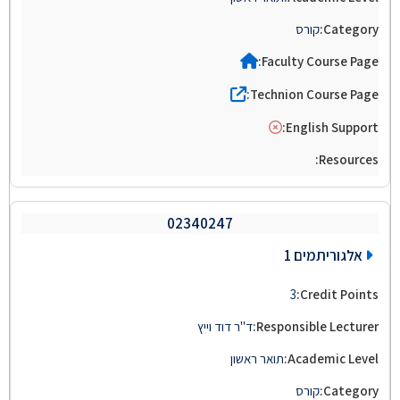
קורס
02340247
אלגוריתמים 1
3
ד"ר דוד וייץ
תואר ראשון
קורס