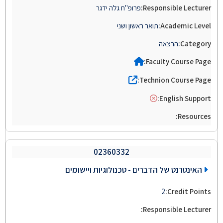
פרופ"ח גלה ידגר
תואר ראשון ושני
הרצאה
02360332
האינטרנט של הדברים - טכנולוגיות ויישומים
2