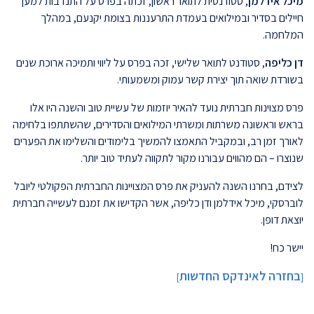
מיכל אידלמן
, סטודנטית לתואר ראשון, זכתה בפרס על התנדבות למען
חיילים בסדיר ובמילואים בעמדת התרעננות בצומת יקנעם, במהלך
המלחמה.
דן כליפה
, סטודנט לתואר שלישי, זכה בפרס על ליווי ותמיכה ארוכת שנים
בשורדת שואה תוך יצירת קשר עמוק ומשמעותי.
פרס מצוינות חברתית נועד להאיר יוזמות של עשיית טוב והשנה היו אלו
בראש וראשונה משרתות ומשרתי המילואים והסדירים, שהשתתפו בלחימה
לאורך זמן רב, ובמקביל התאמצו להמשיך בלימודים והשלימו את הפערים
שנוצרו – הם מהווים עבורנו מקור לתקווה לעתיד טוב יותר.
לצידם, בחרנו השנה להעניק את פרס המצויינות החברתית הפקולטי ליובל
לוברסקי, מיכל אידלמן ודן כליפה, אשר הקדישו את זמנם לעשייה חברתית
יוצאת דופן.
יישר כח!
בחזרה לאינדקס החדשות
]
[