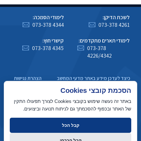
לשכת הדיקן:
לימודי הסמכה:
073-378 4344
073-378 4261
לימודי תארים מתקדמים:
קישרי חוץ:
073-378 4345
073-378
4226/4342
כיצד לעדכן מידע באתר מדעי המחשב
הצהרת נגישות
מדיניות פרטיות
הסכמת קובצי Cookies
באתר זה נעשה שימוש בקובצי Cookies לצורך תפעולו התקין
של האתר ובכפוף להסכמתך גם לניתוח תנועה וביצועים.
בניין טאוב, הטכניון מכון טכנולוגי לישראל, חיפה 3200003
קבל הכל
זכויות יוצרים © 2022 על ידי המחלקה למדעי המחשב, הטכניון. כל הזכויות
קבל הכרחי