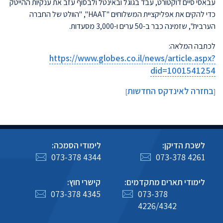
עבאסי סיים דוקטורט, עבד בגוגל ובאינטל ולבסוף עזב את ענקיות ההייטק
כדי להקים את אפליקציית המשלוחים "HAAT", "הוולט של החברה
הערבית", שזמינה כבר ב-50 ערים ו-3,000 מסעדות.
לכתבה המלאה:
https://www.globes.co.il/news/article.aspx?
did=1001541254
בחזרה לאינדקס החדשות
]
[
לשכת הדיקן:
לימודי הסמכה:
073-378 4344
073-378 4261
לימודי תארים מתקדמים:
קישרי חוץ:
073-378 4345
073-378
4226/4342