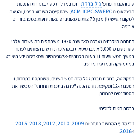
גיל ברקת
סייג והמנחה פרופ'
- זכו במדליית כסף בתחרות התכנות
ACM ICPC-SWERC
הבינלאומית
, שהתקיימה השבוע בפריז, והגיעה
למקום השישי (!) מבין 78 צוותים מאוניברסיטאות ידועות במערב ודרום
אירופה.
התחרות היוקרתית נערכת מאז שנת 1970 ומשתתפים בה עשרות אלפי
סטודנטים מ-3,000 אוניברסיטאות ובמהלכה נדרשים הצוותים לפתור
במשך חמש שעות 11 בעיות תכנותיות-אלגוריתמיות שמצריכות ידע תיאורטי
במתמטיקה ובמדעי המחשב.
הפקולטה, בחסות חברת גוגל מזה חמש השנים, משתתפת בתחרות זו
הפעם ה-12 ומקיימת קורס הכנה "סדנה בתכנות תחרותי" המכשיר את
הסטודנטים לתחרות.
ברכות חמות לזוכים!
2015
2013
2012
2010
2009
זוכי מדעי המחשב בתחרויות
,
,
,
.
2016
ו-
.