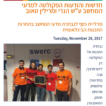
חדשות והודעות הפקולטה למדעי
המחשב ע"ש הנרי ומרילין טאוב
מדליית כסף לנבחרת מדעי המחשב בתחרות
התכנות הבינלאומית
Tuesday, November 28, 2017
נבחרת
התכנות של
הפקולטה -
דין
לייטרסדורף,
וובה
(ולודימיר)
פולוסוחין
וארטיום
שטפן,
המאמן עדן