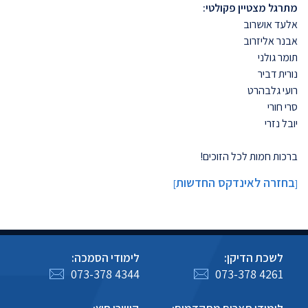
מתרגל מצטיין פקולטי:
אלעד אושרוב
אבנר
אליזרוב
תומר גולני
נורית דביר
רועי גלבהרט
סרי חורי
יובל נזרי
ברכות חמות לכל הזוכים!
בחזרה לאינדקס החדשות
]
[
לשכת הדיקן:
לימודי הסמכה:
073-378 4344
073-378 4261