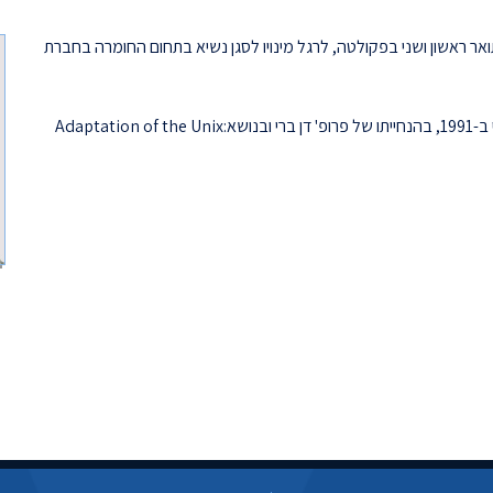
אר ראשון ושני בפקולטה, לרגל מינויו לסגן נשיא בתחום החומרה בחברת
סרוג'י סיים את לימודי התואר הראשון ב-1987 ואת התואר השני ב-1991, בהנחייתו של פרופ' דן ברי ובנושא:Adaptation of the Unix