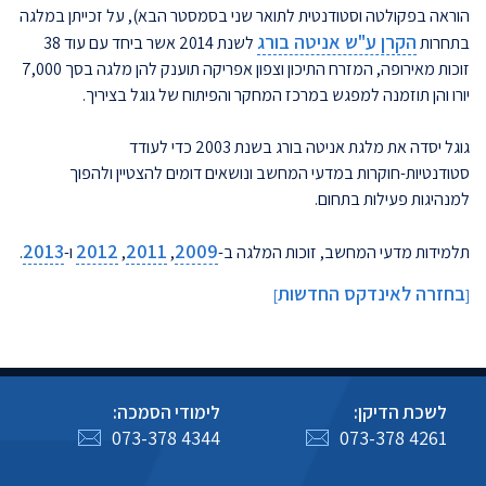
הוראה בפקולטה וסטודנטית לתואר שני בסמסטר הבא),
על זכייתן במלגה
הקרן ע"ש אניטה בורג
בתחרות
לשנת 2014
אשר
ביחד עם עוד 38
זוכות מאירופה, המזרח התיכון וצפון אפריקה תוענק להן מלגה בסך 7,000
יורו והן תוזמנה למפגש במרכז המחקר והפיתוח של גוגל בציריך.
גוגל יסדה את מלגת אניטה בורג בשנת 2003 כדי לעודד
סטודנטיות-חוקרות במדעי המחשב ונושאים דומים להצטיין ולהפוך
למנהיגות פעילות בתחום.
2013
2012
2011
2009
תלמידות מדעי המחשב, זוכות המלגה ב-
,
,
ו-
.
בחזרה לאינדקס החדשות
]
[
לשכת הדיקן:
לימודי הסמכה:
073-378 4344
073-378 4261