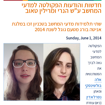
חדשות והודעות הפקולטה למדעי
המחשב ע"ש הנרי ומרילין טאוב
שתי תלמידות מדעי המחשב בטכניון זכו במלגת
אניטה בורג מטעם גוגל לשנת 2014
Sunday, June 1, 2014
הפקולטה
למדעי
המחשב
גאה לברך
את
הסטודנטיות
אלה
בולשינסקי
ופאתן
נסרלאדין
(
כיום עוזרת