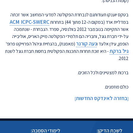
(קומת הכניסה).
בטקס יוענקו תעודותגם לנבחרת הפקולטה למדעי המחשב אשר זכתה
ACM ICPC-SWERC
במדליית ארד (במקום ה-12 מתוך 44) בתחרות
אשר התקיימה בנובמבר 2012 בוולנסיה, ספרד. הנבחרת - שנתמכה
על-ידי חברת גוגל, וחבריה הם תלמידי הפקולטה מייק האריס, אוליבייה
נעה קורנר
הופמן, עידן אלעד ו
(מאמנת), בהנחיית וניהול הפרוייקט פרופ'
גיל ברקת
- היא זוכת תחרות התכנות הפקולטית בחסות חברת גוגל לשנת
2012.
ברכות למצטיינים ולכל הזוכים.
כולם מוזמנים.
בחזרה לאינדקס החדשות
]
[
לשכת הדיקן:
לימודי הסמכה: