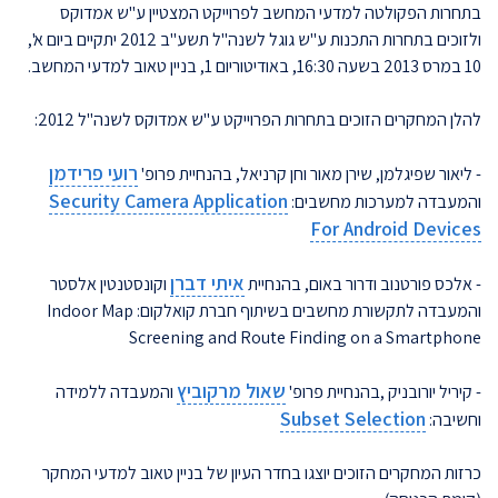
בתחרות הפקולטה למדעי המחשב לפרוייקט המצטיין ע"ש אמדוקס
ולזוכים בתחרות התכנות ע"ש גוגל לשנה"ל תשע"ב 2012 יתקיים ביום א',
10 במרס 2013 בשעה 16:30, באודיטוריום 1, בניין טאוב למדעי המחשב.
להלן המחקרים הזוכים בתחרות הפרוייקט ע"ש אמדוקס לשנה"ל 2012:
רועי פרידמן
- ליאור שפיגלמן, שירן מאור וחן קרניאל, בהנחיית פרופ'
Security Camera Application
והמעבדה למערכות מחשבים:
For Android Devices
איתי דברן
- אלכס פורטנוב ודרור באום, בהנחיית
וקונסטנטין אלסטר
והמעבדה לתקשורת מחשבים בשיתוף חברת קואלקום: Indoor Map
Screening and Route Finding on a Smartphone
שאול מרקוביץ
- קיריל יורובניק ,בהנחיית פרופ'
והמעבדה ללמידה
Subset Selection
וחשיבה:
כרזות המחקרים הזוכים יוצגו בחדר העיון של בניין טאוב למדעי המחקר