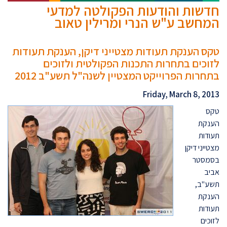
חדשות והודעות הפקולטה למדעי
המחשב ע"ש הנרי ומרילין טאוב
טקס הענקת תעודות מצטייני דיקן, הענקת תעודות
לזוכים בתחרות התכנות הפקולטית ולזוכים
בתחרות הפרוייקט המצטיין לשנה"ל תשע"ב 2012
Friday, March 8, 2013
טקס
הענקת
תעודות
מצטייני דיקן
בסמסטר
אביב
תשע"ב,
הענקת
תעודות
לזוכים