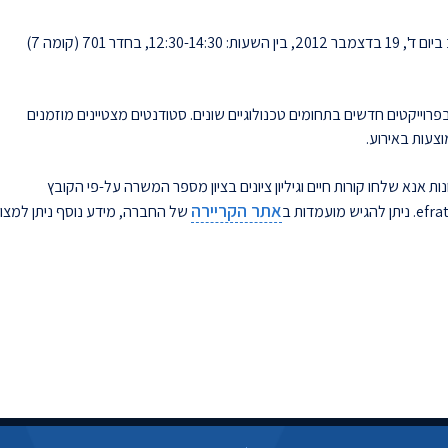
חברת יבמ ישראל תקיים יום ראיונות בפקולטה למדעי המחשב ביום ד', 19 בדצמבר 2012, בין השעות: 12:30-14:30, בחדר 701 (קומה 7)
רוייקטים חדשים בתחומים טכנולוגיים שונים. סטודנטים מצטיינים מוזמנים
צעות באירוע.
ת אנא שלחו קורות חיים וגיליון ציונים בציון מספר המשרה על-פי הקובץ
אתר הקריירה
של החברה, מידע נוסף ניתן למצו