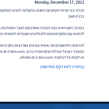
Monday, December 17, 2012
בבניין טאוב.
במהלך היום יראיינו נציגי החברה סטודנטים לצורך השתלבות בפ
להיפגש עם החוקרים והמנהלים ולהגיש מועמדות למשרות המו
להרשמה ולתיאום פגישה אישית עם איש צוות הגיוס ביום הראיונו
המצורף כאן אל מנהלת הגיוס אפרת ברנע: efratb at il.ibm.com. ניתן להגיש מועמדות ב
נא לפנות אל הכתובת: efratb at il.ibm.com.
בחזרה לאינדקס החדשות
]
[