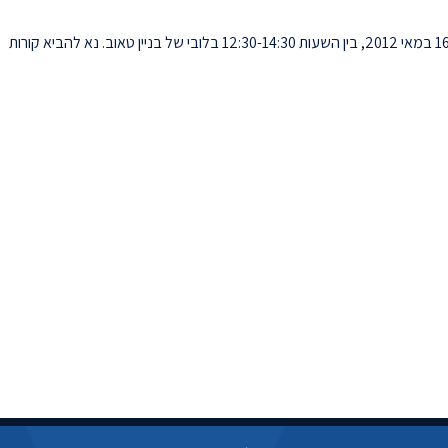
נציגים של חברת ברודקום יקיימו מפגש עם סטודנטים ביום ד', 16 במאי 2012, בין השעות 12:30-14:30 בלובי של בניין טאוב. נא להביא קורות