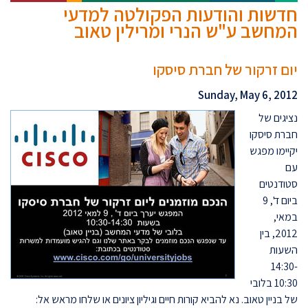
חדשות והודעות הפקולטה למדעי
המחשב ע"ש הנרי ומרילין טאוב
יום זרקור של חברת סיסקו
Sunday, May 6, 2012
נציגים של
חברת סיסקו
יקיימו מפגש
עם
סטודנטים
ביום ד', 9
במאי,
2012, בין
השעות
14:30-
10:30 בלובי
של בניין טאוב. נא להביא קורות חיים וגיליון ציונים או שלחו מראש אל: