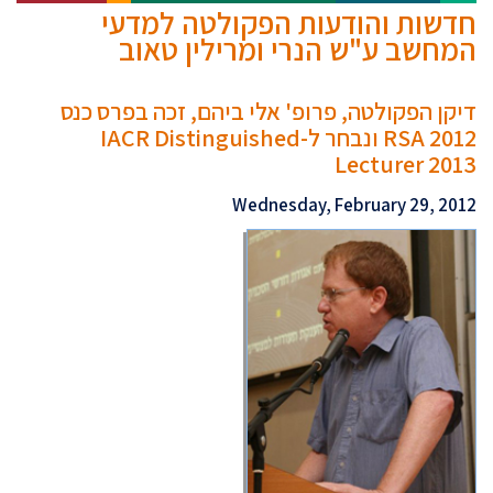
חדשות והודעות הפקולטה למדעי
המחשב ע"ש הנרי ומרילין טאוב
דיקן הפקולטה, פרופ' אלי ביהם, זכה בפרס כנס
RSA 2012 ונבחר ל-IACR Distinguished
Lecturer 2013
Wednesday, February 29, 2012