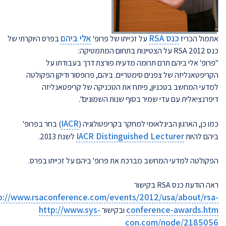
כנס RSA
אלי ביהם
אתמול הכריז
על זכייתו של פרופ'
בפרס היוקרתי של
כנס RSA 2012 על הצטיינות בתחום המתמטיקה:
"פרופ' אלי ביהם תרם תרומה מדעית פורצת דרך בעבודתו על
הקריפטאנליזה של צפנים סימטריים. ביהם, פרופסור ודיקן הפקולטה
למדעי המחשב בטכניון, פיתח את הטכניקה של קריפטאנליזה
דיפרנציאלית עם עדי שמיר בסוף שנות השמונים".
IACR
כמו כן, הארגון הבינלאומי למחקר בקריפטולוגיה (
) בחר בפרופ'
IACR Distinguished Lecturer
ביהם להיות
לשנת 2013.
הפקולטה למדעי המחשב מברכת את פרופ' ביהם על זכייתו בפרס.
ראה הודעת כנס RSA בקישור
p://www.rsaconference.com/events/2012/usa/about/rsa-
http://www.sys-
conference-awards.htm
ובקישור
con.com/node/2185056