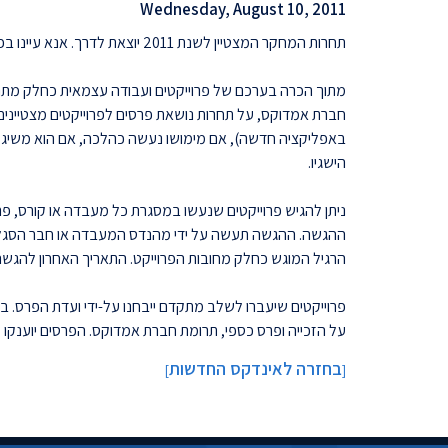
Wednesday, August 10, 2011
תחרות המחקר המצטיין לשנת 2011 יוצאת לדרך. אנא עיינו בפרטים הבאים:
מתוך הכרה בערכם של פרוייקטים ועבודה עצמאית כחלק מת
חברת אמדוקס, על תחרות נושאת פרסים לפרוייקטים מצטיינים. פ
באפליקציה חדשה), אם מימושו נעשה כהלכה, אם הוא משיג את
הישגיו.
ניתן להגיש פרוייקטים שנעשו במסגרת כל מעבדה או קורס, 
ההגשה. ההגשה תעשה על ידי מהנדס המעבדה או חבר הסגל הא
הרגיל המוגש כחלק מחובות הפרוייקט. התאריך האחרון להגשה הינו 2011
פרוייקטים שיעברו לשלב מתקדם ייבחנו על-ידי ועדת הפרס. 
על הזכייה ופרס כספי, תרומת חברת אמדוקס. הפרסים יוענקו ל
בחזרה לאינדקס החדשות
]
[