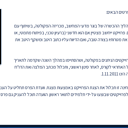
הליך ההכשרה של בוגר מדעי המחשב, מכריזה הפקולטה, בשיתוף עם
רוייקט ייחשב מצטיין אם הוא חדשני (ברעיון טכני, בפיתוח מתמטי, או
 מטרותיו בצורה טובה, ואם הדיווח עליו כתוב היטב ומשקף היטב את
פרוייקטים הניתנים בפקולטה, ושהסתיימו במהלך השנה שקדמה לתאריך
חראי לקורס, לאחר סינון ראשוני, ותכלול מכתב המלצה ואת הדו"ח
1.11..
בחינה זו תכלול את הצגת הפרוייקט באמצעות מצגת. וועדת הפרס תחליט על הענ
פרוייקטים שבוצעו על-ידי תלמידים לתואר ראשון. הוועדה תוכל להעניק גם פרס נ