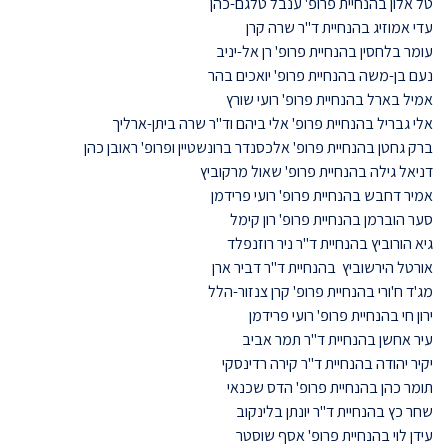
טל אלון בהנחיית פרופ' ענבל טלגם-כהן
עדי אמוזיג בהנחיית ד"ר שרה קרן
עומר בלחסין בהנחיית פרופ' רן אל-יניב
נעם בן-משה בהנחיית פרופ' יואכים בהר
אמיל בארל בהנחיית פרופ' רועי שורץ
אלי גבריל בהנחיית פרופ' אלי ביהם וד"ר שרה ביתן-ארליך
ברק גחטן בהנחיית פרופ' אלכסנדר ברונשטיין ופרופ' ראובן כהן
דניאל גילה בהנחיית פרופ' שאול מרקוביץ
אמיר דחבש בהנחיית פרופ' רועי פרידמן
סער הוברמן בהנחיית פרופ' רון קימל
גיא הורוביץ בהנחיית ד"ר ניר רוזנפלד
אורטל הירשוביץ בהנחיית ד"ר דביר ארן
מג'ד ח'ורי בהנחיית פרופ' קרן צנזור-הלל
ירון חי בהנחיית פרופ' רועי פרידמן
עיר אחשן בהנחיית ד"ר תמר אביב
יקיר יהודה בהנחיית ד"ר קירה רדינסקי
תומר כהן בהנחיית פרופ' הדס שכנאי
שחר כץ בהנחיית ד"ר יונתן בלינקוב
עידן לוי בהנחיית פרופ' אסף שוסטר