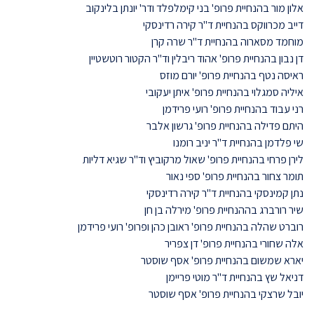
אלון מור בהנחיית פרופ' בני קימלפלד ודר' יונתן בלינקוב
דייב מכרווקס בהנחיית ד"ר קירה רדינסקי
מוחמד מסארוה בהנחיית ד"ר שרה קרן
דן נבון בהנחיית פרופ' אהוד ריבלין וד"ר הקטור רוטשטיין
ראיסה נטף בהנחיית פרופ' יורם מוזס
איליה סמגלוי בהנחיית פרופ' איתן יעקובי
רני עבוד בהנחיית פרופ' רועי פרידמן
היתם פדילה בהנחיית פרופ' גרשון אלבר
שי פלדמן בהנחיית ד"ר יניב רומנו
לירן פרחי בהנחיית פרופ' שאול מרקוביץ וד"ר שגיא דליות
תומר צחור בהנחיית פרופ' ספי נאור
נתן קמינסקי בהנחיית ד"ר קירה רדינסקי
שיר רורברג בההנחיית פרופ' מירלה בן חן
רוברט שהלה בהנחיית פרופ' ראובן כהן ופרופ' רועי פרידמן
אלה שחורי בהנחיית פרופ' דן צפריר
יארא שמשום בהנחיית פרופ' אסף שוסטר
דניאל שץ בהנחיית ד"ר מוטי פריימן
יובל שרצקי בהנחיית פרופ' אסף שוסטר