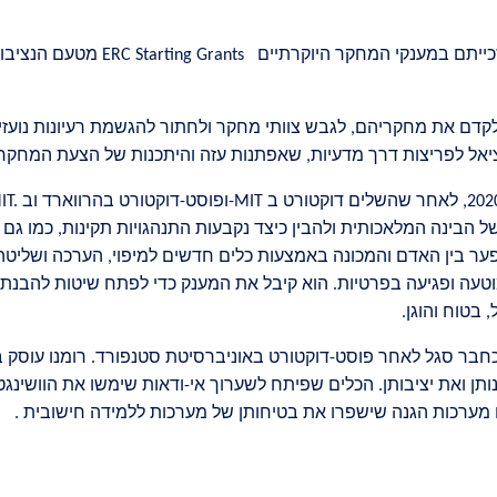
 זכייתם במענקי המחקר היוקרתיים
ERC Starting Grants
מטעם הנציבו
לקדם את מחקריהם, לגבש צוותי מחקר ולחתור להגשמת רעיונות נועזי
ציאל לפריצות דרך מדעיות, שאפתנות עזה והיתכנות של הצעת המחק
-MIT
ופוסט-דוקטורט בהרווארד וב
IT.
בינה המלאכותית ולהבין כיצד נקבעות התנהגויות תקינות, כמו גם מ
ר בין האדם והמכונה באמצעות כלים חדשים למיפוי, הערכה ושליטה 
טעה ופגיעה בפרטיות. הוא קיבל את המענק כדי לפתח שיטות להבנת ה
 בטוח והוגן
.
יו כחבר סגל לאחר פוסט-דוקטורט באוניברסיטת סטנפורד. רומנו עוסק 
 ואת יציבותן. הכלים שפיתח לשערוך אי-ודאות שימשו את הוושינגטון
.