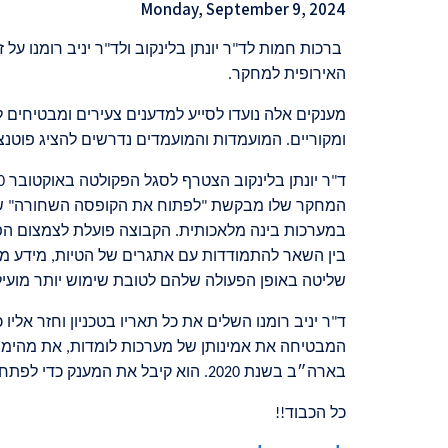
Monday, September 9, 2024
ברכות חמות לד"ר יונתן בלינקוב ולד"ר יניב רומנו על
האירופית למחקר.
מענקים אלה נועדו לסייע למדענים צעירים ומבטיחים 
ומקוריים. המועמדות והמועמדים נדרשים להציג פוטנ
ד"ר יונתן בלינקוב הצטרף לסגל הפקולטה באוקטובר 2020, לאחר שהשלים דוקטורט ב
המחקר שלו מבקשת
"
לפתוח את הקופסה השחורה" של ה
במערכות בינה מלאכותית. הקבוצה פועלת לצמצום הפע
בין השאר להתמודדות עם אתגרים של הטיות, מידע מו
שליטה באופן הפעולה שלהם לטובת שימוש יותר מועיל,
ד"ר יניב רומנו השלים את כל תאריו בטכניון וחזר אל
המבטיחה את אמינותן של מערכות לומדות, את מהימנותן
בארה״ב בשנת 2020. הוא קיבל את המענק כדי לפתח מערכות הגנה שישפרו את בטיחותן של מערכות ללמידה חישובית
כל הכבוד
!!