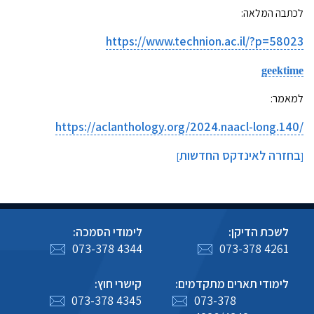
לכתבה המלאה:
https://www.technion.ac.il/?p=58023
geektime
למאמר:
https://aclanthology.org/2024.naacl-long.140
/
בחזרה לאינדקס החדשות
]
[
לשכת הדיקן:
לימודי הסמכה:
073-378 4344
073-378 4261
לימודי תארים מתקדמים:
קישרי חוץ:
073-378 4345
073-378