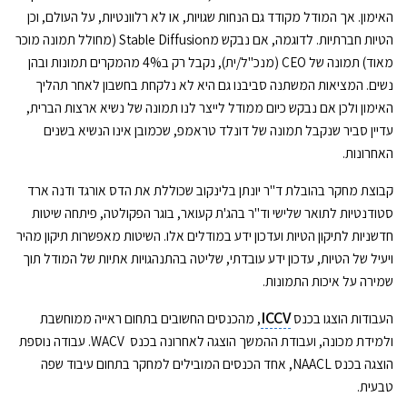
האימון. אך המודל מקודד גם הנחות שגויות, או לא רלוונטיות, על העולם, וכן
הטיות חברתיות. לדוגמה, אם נבקש מ
Stable Diffusion
(מחולל תמונה מוכר
מאוד) תמונה של
CEO
(מנכ"ל/ית), נקבל רק ב4% מהמקרים תמונות ובהן
נשים. המציאות המשתנה סביבנו גם היא לא נלקחת בחשבון לאחר תהליך
האימון ולכן אם נבקש כיום ממודל לייצר לנו תמונה של נשיא ארצות הברית,
עדיין סביר שנקבל תמונה של דונלד טראמפ, שכמובן אינו הנשיא בשנים
האחרונות.
קבוצת מחקר בהובלת ד"ר יונתן בלינקוב שכוללת את הדס אורגד ודנה ארד
סטודנטיות לתואר שלישי וד"ר בהג'ת קעואר, בוגר הפקולטה, פיתחה שיטות
חדשניות לתיקון הטיות ועדכון ידע במודלים אלו. השיטות מאפשרות תיקון מהיר
ויעיל של הטיות, עדכון ידע עובדתי, שליטה בהתנהגויות אתיות של המודל תוך
שמירה על איכות התמונות
.
ICCV
העבודות הוצגו בכנס
, מהכנסים החשובים בתחום ראייה ממוחשבת
ולמידת מכונה, ועבודת ההמשך הוצגה לאחרונה בכנס
WACV
.
עבודה נוספת
הוצגה בכנס
NAACL
, אחד הכנסים המובילים למחקר בתחום עיבוד שפה
טבעית.