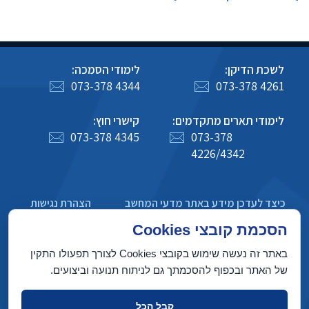
לשכת הדיקן:
לימודי הסמכה:
073-378 4344
073-378 4261
לימודי תארים מתקדמים:
קישרי חוץ:
073-378 4345
073-378
4226/4342
כיצד לעדכן מידע באתר מדעי המחשב
הצהרת נגישות
מדיניות פרטיות
הסכמת קובצי Cookies
באתר זה נעשה שימוש בקובצי Cookies לצורך תפעולו התקין
של האתר ובכפוף להסכמתך גם לניתוח תנועה וביצועים.
בניין טאוב, הטכניון מכון טכנולוגי לישראל, חיפה 3200003
קבל הכל