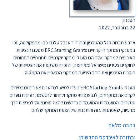
הטכניון
22 בנובמבר, 2022
ארבע חברות סגל מהטכניון ובהן ד"ר ענבל טלגם-כהן מהפקולטה, זכו
במענקי המחקר היוקרתיים ERC Starting Grants מטעם הנציבות
האירופית למחקר. אלה הם מענקי מחקר יוקרתיים ותחרותיים הפתוחים
לחוקרים צעירים מישראל ומאירופה, והזכייה משקפת את הצטיינותן של
חוקרות הטכניון ואת רוחב היריעה המחקרי המאפיין את הקמפוס.
מענקי ERC Starting Grants נועדו לסייע למדענים צעירים ומבטיחים
לקדם את מחקריהם, לגבש צוותי מחקר ולחתור להגשמת רעיונות נועזים
ומקוריים. המועמדות והמועמדים נדרשים להציג פוטנציאל לפריצות דרך
מדעיות, שאפתנות עזה והיתכנות של הצעת המחקר שלהם.
כתבה מלאה
בחזרה לאינדקס החדשות
]
[