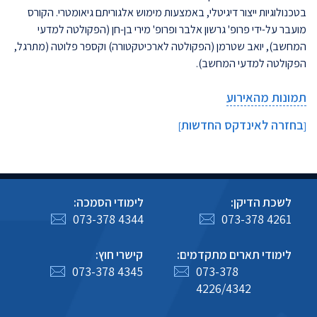
בטכנולוגיות ייצור דיגיטלי, באמצעות מימוש אלגוריתם גיאומטרי. הקורס
מועבר על-ידי פרופ' גרשון אלבר ופרופ' מירי בן-חן (הפקולטה למדעי
המחשב), יואב שטרמן (הפקולטה לארכיטקטורה) וקספר פלוטה (מתרגל,
הפקולטה למדעי המחשב).
תמונות מהאירוע
בחזרה לאינדקס החדשות
]
[
לשכת הדיקן:
לימודי הסמכה:
073-378 4344
073-378 4261
לימודי תארים מתקדמים:
קישרי חוץ:
073-378 4345
073-378
4226/4342