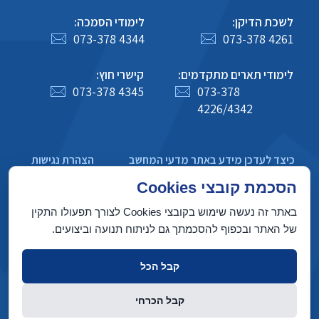
לשכת הדיקן:
לימודי הסמכה:
073-378 4344
073-378 4261
לימודי תארים מתקדמים:
קישרי חוץ:
073-378 4345
073-378
4226/4342
כיצד לעדכן מידע באתר מדעי המחשב
הצהרת נגישות
מדיניות פרטיות
הסכמת קובצי Cookies
באתר זה נעשה שימוש בקובצי Cookies לצורך תפעולו התקין
של האתר ובכפוף להסכמתך גם לניתוח תנועה וביצועים.
בניין טאוב, הטכניון מכון טכנולוגי לישראל, חיפה 3200003
קבל הכל
זכויות יוצרים © 2022 על ידי המחלקה למדעי המחשב, הטכניון. כל הזכויות
קבל הכרחי
שמורות