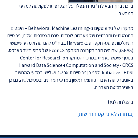
ברכת ברוך הבא לדר' ניר רוזנפלד על הצטרפותו לפקולטה למדעי
המחשב.
מחקריו של ניר עוסקים ב-Behavioral Machine Learning – היבטים
התנהגותיים וחברתיים של מערכות לומדות. טרם הצטרפותו אלינו, ניר סיים
השתלמות פוסט-דוקטורט ב-Harvard בביה"ס להנדסה ולמדע שימושי
(SEAS), שם היה חבר בקבוצת המחקר EconCS של פרופ' דיויד פארקס.
בנוסף שימש כעמית במרכזי המחקר Center for Research on
Computation and Society - CRCS ו-Harvard Data Science
Initiative - HDSI. לפני כן ניר סיים תואר שני ושלישי במדעי המחשב
באוניברסיטה העברית, ותואר ראשון במדעי המחשב ובפסיכולוגיה, גם כן
באוניברסיטה העברית.
בהצלחה לניר!
בחזרה לאינדקס החדשות
]
[