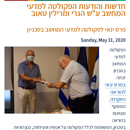
חדשות והודעות הפקולטה למדעי
המחשב ע"ש הנרי ומרילין טאוב
פרס ינאי לפקולטה למדעי המחשב בטכניון
Sunday, May 31, 2020
הפקולטה
למדעי
המחשב
בטכניון
זכתה
בפרס ינאי
להוראה
היוקרתי
,
המשקף
מצויינות
בהוראה
בטכניון, המשותפת לכלל הפקולטה על אנשיה ופעילותה, כגון הוראה