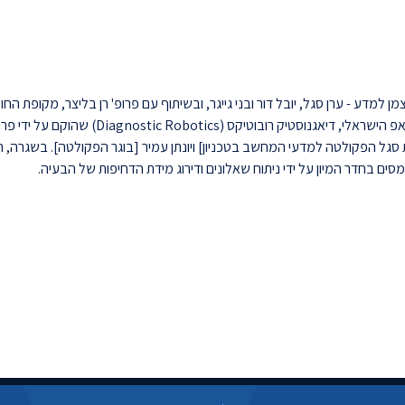
 למדע - ערן סגל, יובל דור ובני גייגר, ובשיתוף עם פרופ' רן בליצר, מקופת החו
כללית. את האפליקציה עבור משרד הבריאות פיתח הסטארט-אפ הישראלי, דיאגנוסטיק רובוטיקס (otics
ת סגל הפקולטה למדעי המחשב בטכניון] ויונתן עמיר [בוגר הפקולטה]. בשגרה, 
ם בחדר המיון על ידי ניתוח שאלונים ודירוג מידת הדחיפות של הבעיה.