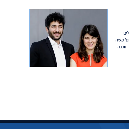
לים
Diagnostic Rob) שהוקם על ידי פרופ' משה
התוכנה