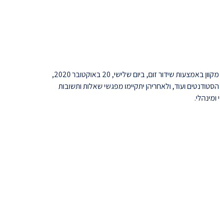
יום הכוון בפקולטה למדעי המחשב תשפ"א, 2020-21, לסטודנטים חדשים יתקיים באופן מקוון באמצעות שידור זום, ביום שלישי, 20 באוקטובר 2020,
גי ועד הסטודנטים ועוד, ולאחריהן יתקיימו מפגשי שאלות ותשובות
ומינהלי.