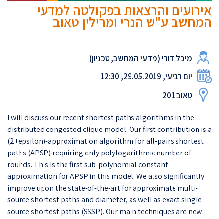
אירועים והרצאות בפקולטה למדעי
המחשב ע"ש הנרי ומרילין טאוב
מיכל דורי (מדעי המחשב, טכניון)
יום רביעי, 29.05.2019, 12:30
טאוב 201
I will discuss our recent shortest paths algorithms in the
distributed congested clique model. Our first contribution is a
(2+epsilon)-approximation algorithm for all-pairs shortest
paths (APSP) requiring only polylogarithmic number of
rounds. This is the first sub-polynomial constant
approximation for APSP in this model. We also signiﬁcantly
improve upon the state-of-the-art for approximate multi-
source shortest paths and diameter, as well as exact single-
source shortest paths (SSSP). Our main techniques are new