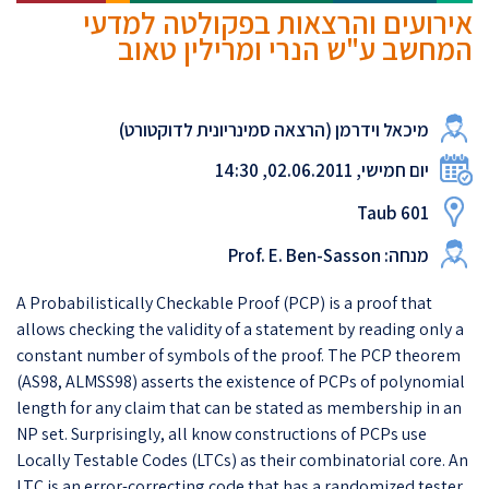
אירועים והרצאות בפקולטה למדעי
המחשב ע"ש הנרי ומרילין טאוב
מיכאל וידרמן (הרצאה סמינריונית לדוקטורט)
יום חמישי, 02.06.2011, 14:30
Taub 601
מנחה: Prof. E. Ben-Sasson
A Probabilistically Checkable Proof (PCP) is a proof that
allows checking the validity of a statement by reading only a
constant number of symbols of the proof. The PCP theorem
(AS98, ALMSS98) asserts the existence of PCPs of polynomial
length for any claim that can be stated as membership in an
NP set. Surprisingly, all know constructions of PCPs use
Locally Testable Codes (LTCs) as their combinatorial core. An
LTC is an error-correcting code that has a randomized tester