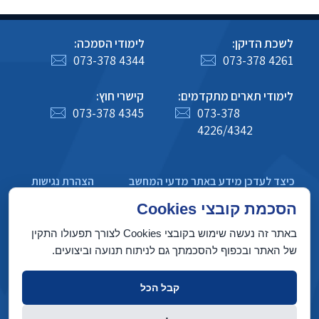
לשכת הדיקן:
לימודי הסמכה:
073-378 4344
073-378 4261
לימודי תארים מתקדמים:
קישרי חוץ:
073-378 4345
073-378
4226/4342
כיצד לעדכן מידע באתר מדעי המחשב
הצהרת נגישות
מדיניות פרטיות
הסכמת קובצי Cookies
באתר זה נעשה שימוש בקובצי Cookies לצורך תפעולו התקין
של האתר ובכפוף להסכמתך גם לניתוח תנועה וביצועים.
בניין טאוב, הטכניון מכון טכנולוגי לישראל, חיפה 3200003
קבל הכל
זכויות יוצרים © 2022 על ידי המחלקה למדעי המחשב, הטכניון. כל הזכויות