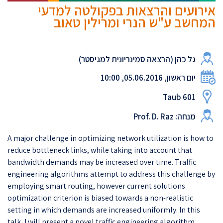
אירועים והרצאות בפקולטה למדעי
המחשב ע"ש הנרי ומרילין טאוב
גל כהן (הרצאה סמינריונית למגיסטר)
יום ראשון, 05.06.2016, 10:00
Taub 601
מנחה: Prof. D. Raz
A major challenge in optimizing network utilization is how to
reduce bottleneck links, while taking into account that
bandwidth demands may be increased over time. Traffic
engineering algorithms attempt to address this challenge by
employing smart routing, however current solutions
optimization criterion is biased towards a non-realistic
setting in which demands are increased uniformly. In this
talk, I will present a novel traffic engineering algorithm