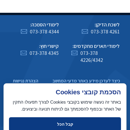
לשכת הדיקן:
לימודי הסמכה:
073-378 4344
073-378 4261
לימודי תארים מתקדמים:
קישרי חוץ:
073-378 4345
073-378
4226/4342
כיצד לעדכן מידע באתר מדעי המחשב
הצהרת נגישות
מדיניות פרטיות
הסכמת קובצי Cookies
באתר זה נעשה שימוש בקובצי Cookies לצורך תפעולו התקין
של האתר ובכפוף להסכמתך גם לניתוח תנועה וביצועים.
בניין טאוב, הטכניון מכון טכנולוגי לישראל, חיפה 3200003
קבל הכל