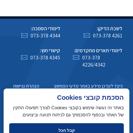
לשכת הדיקן:
לימודי הסמכה:
073-378 4344
073-378 4261
לימודי תארים מתקדמים:
קישרי חוץ:
073-378 4345
073-378
4226/4342
כיצד לעדכן מידע באתר מדעי המחשב
הצהרת נגישות
מדיניות פרטיות
הסכמת קובצי Cookies
באתר זה נעשה שימוש בקובצי Cookies לצורך תפעולו התקין
של האתר ובכפוף להסכמתך גם לניתוח תנועה וביצועים.
בניין טאוב, הטכניון מכון טכנולוגי לישראל, חיפה 3200003
קבל הכל