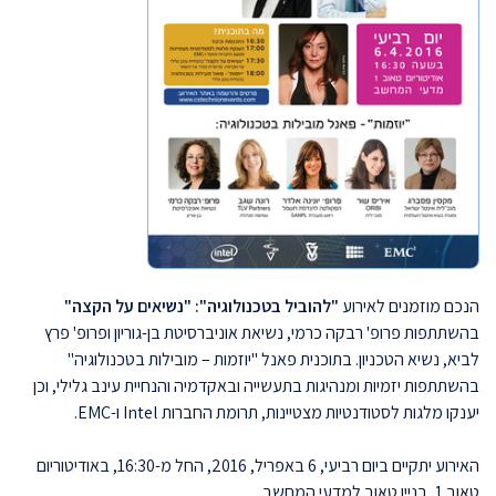
הנכם מוזמנים לאירוע
"להוביל בטכנולוגיה": "נשיאים על הקצה"
בהשתתפות פרופ' רבקה כרמי, נשיאת אוניברסיטת בן-גוריון ופרופ' פרץ
לביא, נשיא הטכניון. בתוכנית פאנל "יוזמות – מובילות בטכנולוגיה"
בהשתתפות יזמיות ומנהיגות בתעשייה ובאקדמיה והנחיית עינב גלילי, וכן
יענקו מלגות לסטודנטיות מצטיינות, תרומת החברות Intel ו-EMC.
האירוע יתקיים ביום רביעי, 6 באפריל, 2016, החל מ-16:30, באודיטוריום
טאוב 1, בניין טאוב למדעי המחשב.