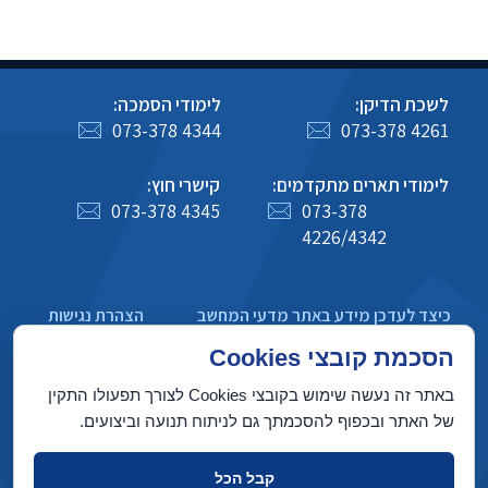
לשכת הדיקן:
לימודי הסמכה:
073-378 4344
073-378 4261
לימודי תארים מתקדמים:
קישרי חוץ:
073-378 4345
073-378
4226/4342
כיצד לעדכן מידע באתר מדעי המחשב
הצהרת נגישות
מדיניות פרטיות
הסכמת קובצי Cookies
באתר זה נעשה שימוש בקובצי Cookies לצורך תפעולו התקין
של האתר ובכפוף להסכמתך גם לניתוח תנועה וביצועים.
בניין טאוב, הטכניון מכון טכנולוגי לישראל, חיפה 3200003
קבל הכל