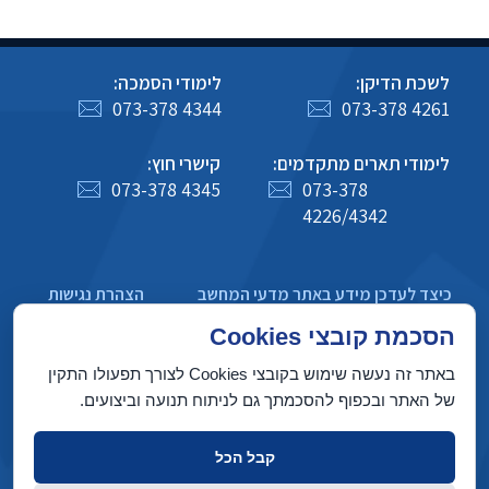
לשכת הדיקן:
לימודי הסמכה:
073-378 4344
073-378 4261
לימודי תארים מתקדמים:
קישרי חוץ:
073-378 4345
073-378
4226/4342
כיצד לעדכן מידע באתר מדעי המחשב
הצהרת נגישות
מדיניות פרטיות
הסכמת קובצי Cookies
באתר זה נעשה שימוש בקובצי Cookies לצורך תפעולו התקין
של האתר ובכפוף להסכמתך גם לניתוח תנועה וביצועים.
בניין טאוב, הטכניון מכון טכנולוגי לישראל, חיפה 3200003
קבל הכל