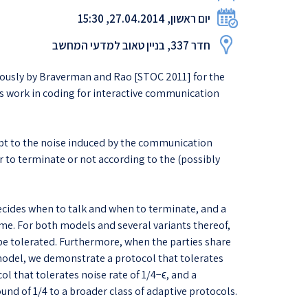
יום ראשון, 27.04.2014, 15:30
חדר 337, בניין טאוב למדעי המחשב
iously by Braverman and Rao [STOC 2011] for the
ous work in coding for interactive communication
apt to the noise induced by the communication
r to terminate or not according to the (possibly
decides when to talk and when to terminate, and a
ime. For both models and several variants thereof,
 be tolerated. Furthermore, when the parties share
 model, we demonstrate a protocol that tolerates
l that tolerates noise rate of 1/4−ϵ, and a
nd of 1/4 to a broader class of adaptive protocols.