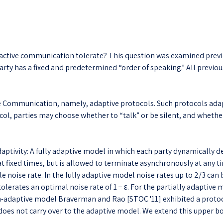
ractive communication tolerate? This question was examined prev
party has a fixed and predetermined “order of speaking.” All previ
ive Communication, namely, adaptive protocols. Such protocols ad
ocol, parties may choose whether to “talk” or be silent, and whethe
aptivity: A fully adaptive model in which each party dynamically 
at fixed times, but is allowed to terminate asynchronously at any t
 noise rate. In the fully adaptive model noise rates up to 2/3 can
erates an optimal noise rate of 1 − ε. For the partially adaptive
on-adaptive model Braverman and Rao [STOC '11] exhibited a protoco
oes not carry over to the adaptive model. We extend this upper bou