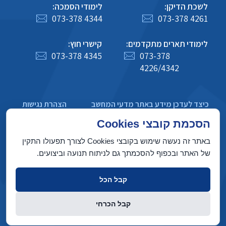
לשכת הדיקן:
לימודי הסמכה:
073-378 4344
073-378 4261
לימודי תארים מתקדמים:
קישרי חוץ:
073-378 4345
073-378
4226/4342
כיצד לעדכן מידע באתר מדעי המחשב
הצהרת נגישות
מדיניות פרטיות
הסכמת קובצי Cookies
באתר זה נעשה שימוש בקובצי Cookies לצורך תפעולו התקין
של האתר ובכפוף להסכמתך גם לניתוח תנועה וביצועים.
בניין טאוב, הטכניון מכון טכנולוגי לישראל, חיפה 3200003
קבל הכל
זכויות יוצרים © 2022 על ידי המחלקה למדעי המחשב, הטכניון. כל הזכויות
קבל הכרחי
שמורות
העיצוב פותח על ידי
Web Design & Development
INTERIA