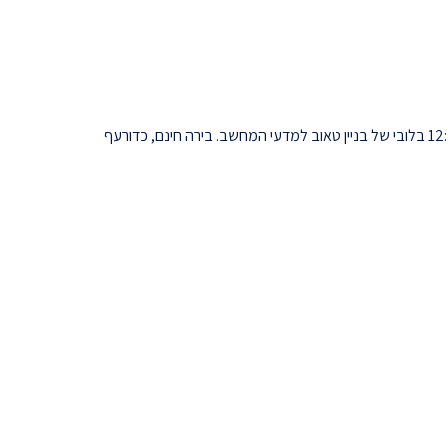
מסיבת סגל-סטודנטים לסיום שנה"ל תשע"ג תתקיים ביום ד', 26 ביוני 2013 בין 12:30-14:30 בלובי של בניין טאוב למדעי המחשב. בירה חינם, כדורעף