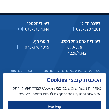
לשכת הדיקן:
לימודי הסמכה:
073-378 4344
073-378 4261
לימודי תארים מתקדמים:
קישרי חוץ:
073-378 4345
073-378
4226/4342
כיצד לעדכן מידע באתר מדעי המחשב
הצהרת נגישות
מדיניות פרטיות
הסכמת קובצי Cookies
באתר זה נעשה שימוש בקובצי Cookies לצורך תפעולו התקין
של האתר ובכפוף להסכמתך גם לניתוח תנועה וביצועים.
בניין טאוב, הטכניון מכון טכנולוגי לישראל, חיפה 3200003
קבל הכל