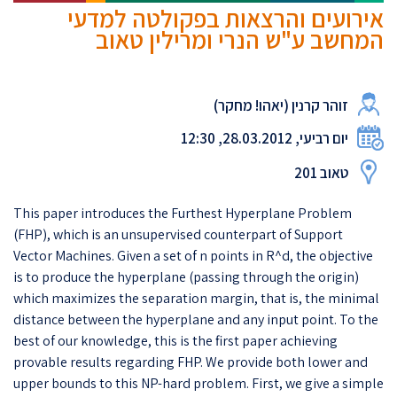
אירועים והרצאות בפקולטה למדעי
המחשב ע"ש הנרי ומרילין טאוב
זוהר קרנין (יאהו! מחקר)
יום רביעי, 28.03.2012, 12:30
טאוב 201
This paper introduces the Furthest Hyperplane Problem
(FHP), which is an unsupervised counterpart of Support
Vector Machines. Given a set of n points in R^d, the objective
is to produce the hyperplane (passing through the origin)
which maximizes the separation margin, that is, the minimal
distance between the hyperplane and any input point. To the
best of our knowledge, this is the first paper achieving
provable results regarding FHP. We provide both lower and
upper bounds to this NP-hard problem. First, we give a simple