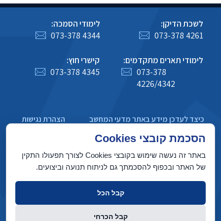
לשכת הדיקן:
לימודי הסמכה:
073-378 4344
073-378 4261
לימודי תארים מתקדמים:
קישרי חוץ:
073-378 4345
073-378
4226/4342
כיצד לעדכן מידע באתר מדעי המחשב
הצהרת נגישות
מדיניות פרטיות
הסכמת קובצי Cookies
באתר זה נעשה שימוש בקובצי Cookies לצורך תפעולו התקין
של האתר ובכפוף להסכמתך גם לניתוח תנועה וביצועים.
בניין טאוב, הטכניון מכון טכנולוגי לישראל, חיפה 3200003
קבל הכל
זכויות יוצרים © 2022 על ידי המחלקה למדעי המחשב, הטכניון. כל הזכויות
קבל הכרחי
שמורות