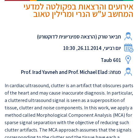
אירועים והרצאות בפקולטה למדעי
המחשב ע"ש הנרי ומרילין טאוב
חביאר טורק (הרצאה סמינריונית לדוקטורט)
יום רביעי, 26.11.2014, 10:30
Taub 601
מנחה: Prof. Irad Yavneh and Prof. Michael Elad
In cardiac ultrasound, clutter is an artifact that obscures parts
of the heart and may cause inaccurate diagnosis. In particular,
a cluttered ultrasound signal is seen as a superposition of
tissue, clutter and noise components. In this work, we apply a
method called Morphological Component Analysis (MCA) for
sparse signal separation with the objective of reducing such
clutter artifacts. The MCA approach assumes that the signals
corresponding to the clutter and the tissue have each a