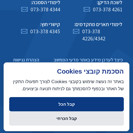
לשכת הדיקן:
לימודי הסמכה:
073-378 4344
073-378 4261
לימודי תארים מתקדמים:
קישרי חוץ:
073-378 4345
073-378
4226/4342
כיצד לעדכן מידע באתר מדעי המחשב
הצהרת נגישות
מדיניות פרטיות
הסכמת קובצי Cookies
באתר זה נעשה שימוש בקובצי Cookies לצורך תפעולו התקין
של האתר ובכפוף להסכמתך גם לניתוח תנועה וביצועים.
בניין טאוב, הטכניון מכון טכנולוגי לישראל, חיפה 3200003
קבל הכל
זכויות יוצרים © 2022 על ידי המחלקה למדעי המחשב, הטכניון. כל הזכויות
קבל הכרחי
שמורות
העיצוב פותח על ידי
Web Design & Development
INTERIA