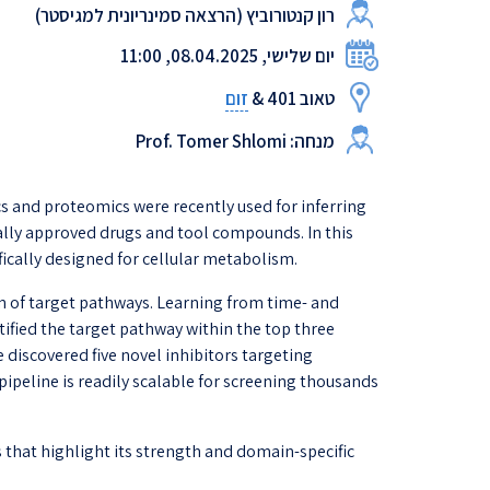
רון קנטורוביץ (הרצאה סמינריונית למגיסטר)
יום שלישי, 08.04.2025, 11:00
זום
טאוב 401 &
מנחה: Prof. Tomer Shlomi
 and proteomics were recently used for inferring
ally approved drugs and tool compounds. In this
cally designed for cellular metabolism.
on of target pathways. Learning from time- and
ified the target pathway within the top three
 discovered five novel inhibitors targeting
ipeline is readily scalable for screening thousands
 that highlight its strength and domain-specific