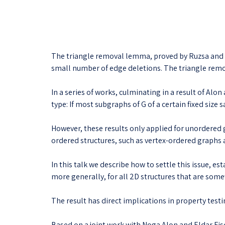
The triangle removal lemma, proved by Ruzsa and Sz
small number of edge deletions. The triangle rem
In a series of works, culminating in a result of Alo
type: If most subgraphs of G of a certain fixed size
However, these results only applied for unordered g
ordered structures, such as vertex-ordered graph
In this talk we describe how to settle this issue, 
more generally, for all 2D structures that are som
The result has direct implications in property test
Based on a joint work with Noga Alon and Eldar Fis