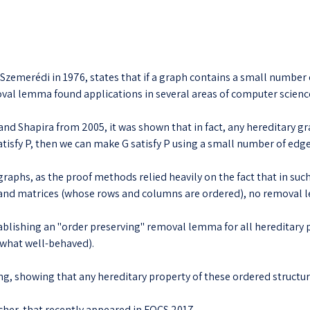
emerédi in 1976, states that if a graph contains a small number of
oval lemma found applications in several areas of computer scien
n and Shapira from 2005, it was shown that in fact, any hereditary 
 satisfy P, then we can make G satisfy P using a small number of edg
raphs, as the proof methods relied heavily on the fact that in such
s and matrices (whose rows and columns are ordered), no remova
establishing an "order preserving" removal lemma for all hereditar
ewhat well-behaved).
ing, showing that any hereditary property of these ordered structur
cher, that recently appeared in FOCS 2017.