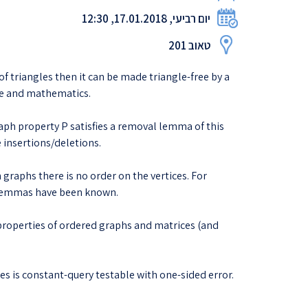
יום רביעי, 17.01.2018, 12:30
טאוב 201
 triangles then it can be made triangle-free by a
ce and mathematics.
graph property P satisfies a removal lemma of this
e insertions/deletions.
 graphs there is no order on the vertices. For
l lemmas have been known.
y properties of ordered graphs and matrices (and
es is constant-query testable with one-sided error.